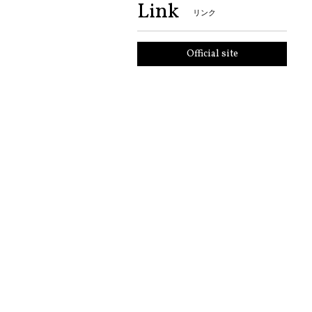
Link
リンク
Official site